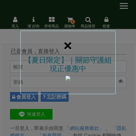
0
登入
懂 好肉
所有商品
購物車
商品搜尋
批發
×
已是會員，直接登入
【夏日限定】｜關節守護組
現正優惠中
會員登入
忘記密碼
一旦登入，即表示你同意
「網站服務條款」
、
「隱私
權條款」
、
「免責聲明」
，包括 Cookie 相關的使