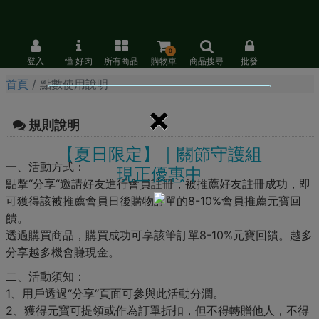
0
登入
懂 好肉
所有商品
購物車
商品搜尋
批發
首頁
點數使用說明
×
規則說明
【夏日限定】｜關節守護組
一、活動方式：
現正優惠中
點擊“分享“邀請好友進行會員註冊，被推薦好友註冊成功，即
可獲得該被推薦會員日後購物訂單的8-10%會員推薦元寶回
饋。
透過購買商品，購買成功可享該筆訂單8-10%元寶回饋。越多
分享越多機會賺現金。
二、活動須知：
1、用戶透過“分享“頁面可參與此活動分潤。
2、獲得元寶可提領或作為訂單折扣，但不得轉贈他人，不得